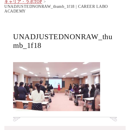
キャリア・ラボTOP
UNADJUSTEDNONRAW_thumb_1f18 | CAREER LABO
ACADEMY
UNADJUSTEDNONRAW_thu
mb_1f18