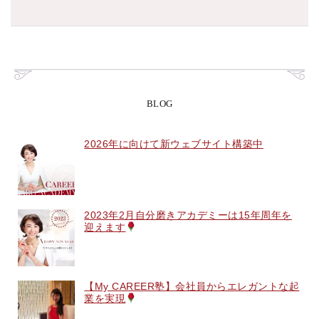
BLOG
2026年に向けて新ウェブサイト構築中
2023年2月自分磨きアカデミーは15年周年を
迎えます
【My CAREER塾】会社員からエレガントな起
業を実現