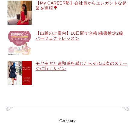
【My CAREER塾】会社員からエレガントな起
業を実現
【出版のご案内】10日間で合格!秘書検定2級
パーフェクトレッスン
モヤモヤと違和感を感じたらそれは次のステー
ジに行くサイン
Category