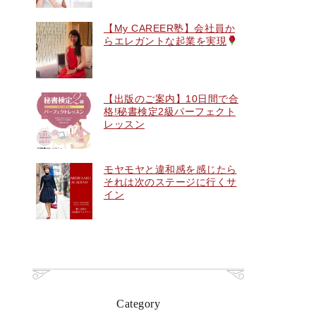
【My CAREER塾】会社員か
らエレガントな起業を実現
【出版のご案内】10日間で合
格!秘書検定2級パーフェクト
レッスン
モヤモヤと違和感を感じたら
それは次のステージに行くサ
イン
Category