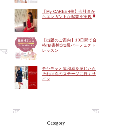
【My CAREER塾】会社員か
らエレガントな起業を実現
【出版のご案内】10日間で合
格!秘書検定2級パーフェクト
レッスン
モヤモヤと違和感を感じたら
それは次のステージに行くサ
イン
Category