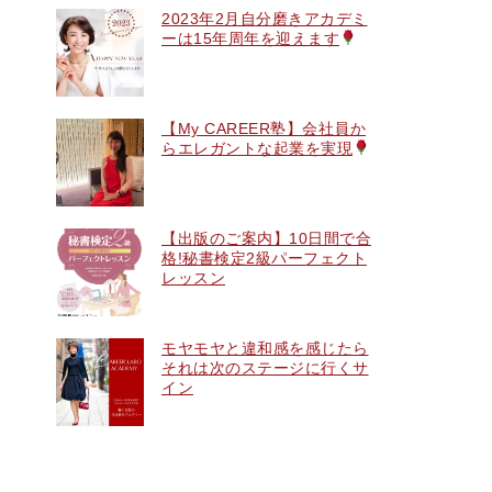
2023年2月自分磨きアカデミ
ーは15年周年を迎えます
【My CAREER塾】会社員か
らエレガントな起業を実現
【出版のご案内】10日間で合
格!秘書検定2級パーフェクト
レッスン
モヤモヤと違和感を感じたら
それは次のステージに行くサ
イン