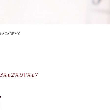
BO ACADEMY
ge%e2%91%a7