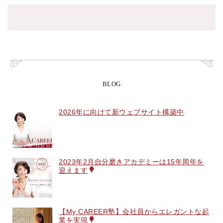
BLOG
2026年に向けて新ウェブサイト構築中
2023年2月自分磨きアカデミーは15年周年を
迎えます
【My CAREER塾】会社員からエレガントな起
業を実現