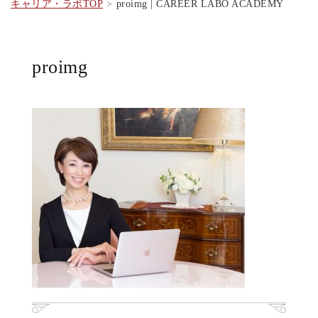
キャリア・ラボTOP
proimg | CAREER LABO ACADEMY
proimg