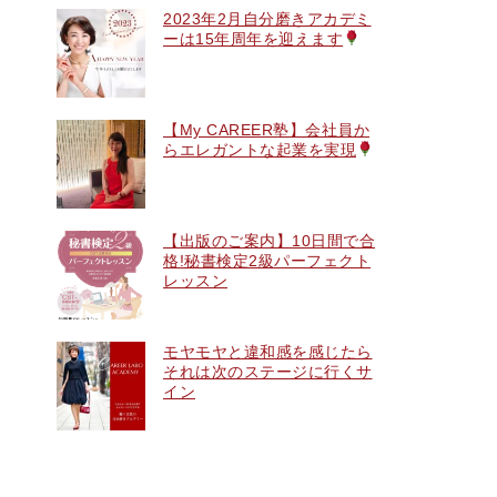
2023年2月自分磨きアカデミ
ーは15年周年を迎えます
【My CAREER塾】会社員か
らエレガントな起業を実現
【出版のご案内】10日間で合
格!秘書検定2級パーフェクト
レッスン
モヤモヤと違和感を感じたら
それは次のステージに行くサ
イン