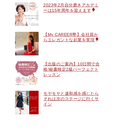
2023年2月自分磨きアカデミ
ーは15年周年を迎えます
【My CAREER塾】会社員か
らエレガントな起業を実現
【出版のご案内】10日間で合
格!秘書検定2級パーフェクト
レッスン
モヤモヤと違和感を感じたら
それは次のステージに行くサ
イン