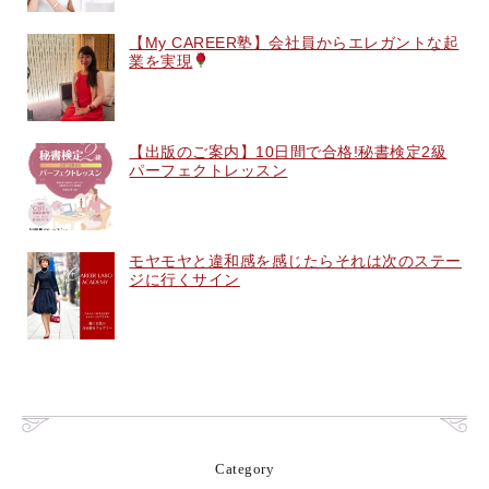
【My CAREER塾】会社員からエレガントな起
業を実現
【出版のご案内】10日間で合格!秘書検定2級
パーフェクトレッスン
モヤモヤと違和感を感じたらそれは次のステー
ジに行くサイン
Category