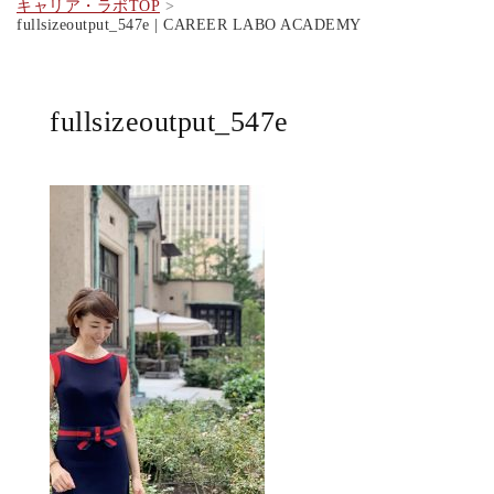
キャリア・ラボTOP
fullsizeoutput_547e | CAREER LABO ACADEMY
fullsizeoutput_547e