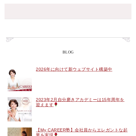
BLOG
2026年に向けて新ウェブサイト構築中
2023年2月自分磨きアカデミーは15年周年を
迎えます
【My CAREER塾】会社員からエレガントな起
業を実現