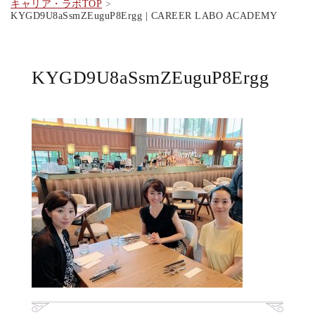
キャリア・ラボTOP
KYGD9U8aSsmZEuguP8Ergg | CAREER LABO ACADEMY
KYGD9U8aSsmZEuguP8Ergg