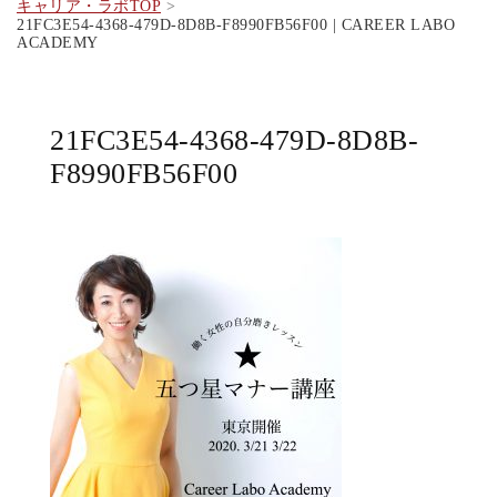
キャリア・ラボTOP
21FC3E54-4368-479D-8D8B-F8990FB56F00 | CAREER LABO
ACADEMY
21FC3E54-4368-479D-8D8B-
F8990FB56F00