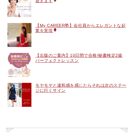
迎えます
【My CAREER塾】会社員からエレガントな起
業を実現
【出版のご案内】10日間で合格!秘書検定2級
パーフェクトレッスン
モヤモヤと違和感を感じたらそれは次のステー
ジに行くサイン