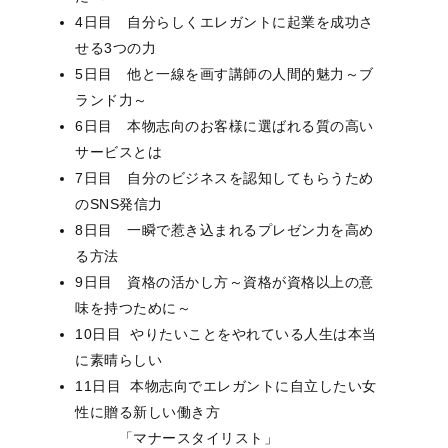
4日目 自分らしくエレガントに起業を成功さ
せる3つの力
5日目 他と一線を画す講師の人間的魅力～ブ
ランド力～
6日目 本物志向のお客様に選ばれる質の高い
サービスとは
7日目 自分のビジネスを認知してもらうため
のSNS発信力
8日目 一瞬で惹き込まれるプレゼン力を高め
る方法
9日目 資格の活かし方～資格が資格以上の意
味を持つために～
10日目 やりたいことをやれている人生は本当
に素晴らしい
11日目 本物志向でエレガントに自立したい女
性に贈る新しい働き方
「マナースタイリスト」