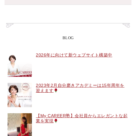
BLOG
2026年に向けて新ウェブサイト構築中
2023年2月自分磨きアカデミーは15年周年を
迎えます
【My CAREER塾】会社員からエレガントな起
業を実現