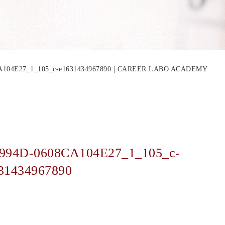
CA104E27_1_105_c-e1631434967890 | CAREER LABO ACADEMY
-994D-0608CA104E27_1_105_c-
31434967890