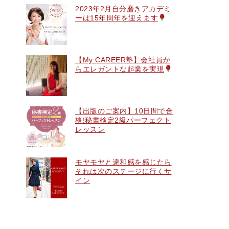
2023年2月自分磨きアカデミ
ーは15年周年を迎えます
【My CAREER塾】会社員か
らエレガントな起業を実現
【出版のご案内】10日間で合
格!秘書検定2級パーフェクト
レッスン
モヤモヤと違和感を感じたら
それは次のステージに行くサ
イン