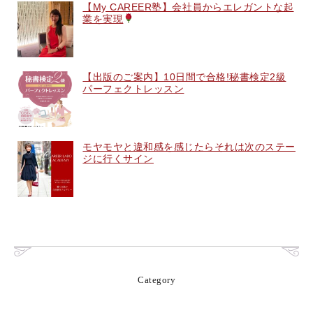
【My CAREER塾】会社員からエレガントな起
業を実現
【出版のご案内】10日間で合格!秘書検定2級
パーフェクトレッスン
モヤモヤと違和感を感じたらそれは次のステー
ジに行くサイン
Category