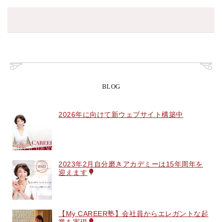
BLOG
2026年に向けて新ウェブサイト構築中
2023年2月自分磨きアカデミーは15年周年を
迎えます
【My CAREER塾】会社員からエレガントな起