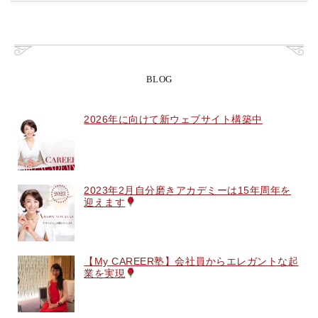
BLOG
2026年に向けて新ウェブサイト構築中
2023年2月自分磨きアカデミーは15年周年を
迎えます
【My CAREER塾】会社員からエレガントな起
業を実現