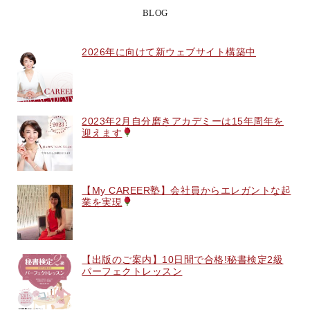
BLOG
2026年に向けて新ウェブサイト構築中
2023年2月自分磨きアカデミーは15年周年を
迎えます
【My CAREER塾】会社員からエレガントな起
業を実現
【出版のご案内】10日間で合格!秘書検定2級
パーフェクトレッスン