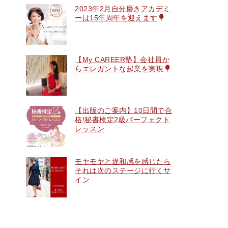
2023年2月自分磨きアカデミ
ーは15年周年を迎えます
【My CAREER塾】会社員か
らエレガントな起業を実現
【出版のご案内】10日間で合
格!秘書検定2級パーフェクト
レッスン
モヤモヤと違和感を感じたら
それは次のステージに行くサ
イン