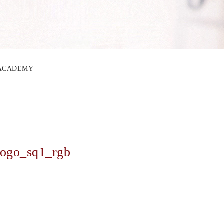
O ACADEMY
rogo_sq1_rgb