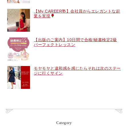
【My CAREER塾】会社員からエレガントな起
業を実現
【出版のご案内】10日間で合格!秘書検定2級
パーフェクトレッスン
モヤモヤと違和感を感じたらそれは次のステー
ジに行くサイン
Category