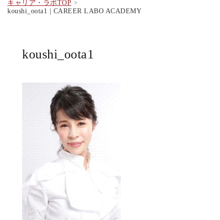
キャリア・ラボTOP
koushi_oota1 | CAREER LABO ACADEMY
koushi_oota1