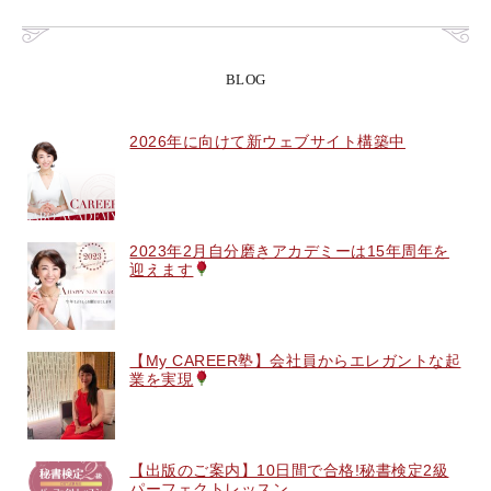
BLOG
2026年に向けて新ウェブサイト構築中
2023年2月自分磨きアカデミーは15年周年を
迎えます
【My CAREER塾】会社員からエレガントな起
業を実現
【出版のご案内】10日間で合格!秘書検定2級
パーフェクトレッスン