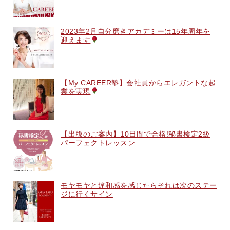
2023年2月自分磨きアカデミーは15年周年を
迎えます
【My CAREER塾】会社員からエレガントな起
業を実現
【出版のご案内】10日間で合格!秘書検定2級
パーフェクトレッスン
モヤモヤと違和感を感じたらそれは次のステー
ジに行くサイン