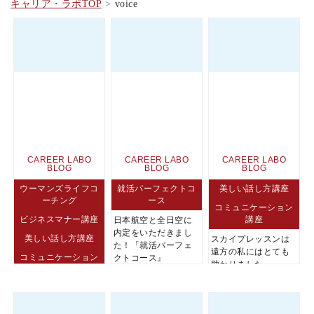
キャリア・ラボTOP
voice
CAREER LABO
CAREER LABO
CAREER LABO
BLOG
BLOG
BLOG
ウーマンズライフコ
就活パーフェクトコ
美しい話し方講座
ーチング
ース
コミュニケーション
ビジネスマナー講座
講座
日本航空と全日空に
内定をいただきまし
美しい話し方講座
スカイプレッスンは
た！「就活パーフェ
遠方の私にはとても
コミュニケーション
クトコース』
助かりました
講座
自分の新たな一面を
発見できたことがと
ても刺激的でした。