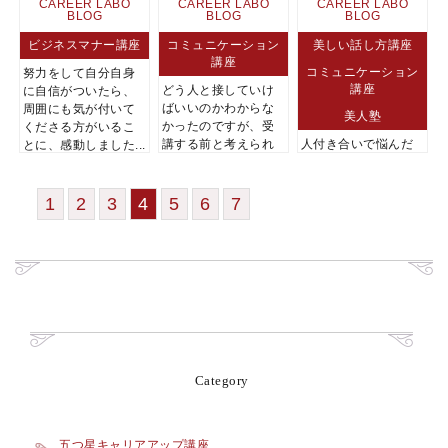
CAREER LABO
CAREER LABO
CAREER LABO
BLOG
BLOG
BLOG
ビジネスマナー講座
コミュニケーション
美しい話し方講座
講座
コミュニケーション
努力をして自分自身
講座
どう人と接していけ
に自信がついたら、
ばいいのかわからな
周囲にも気が付いて
美人塾
かったのですが、受
くださる方がいるこ
講する前と考えられ
人付き合いで悩んだ
とに、感動しました...
ないくらい楽になっ...
り落ち込んだりする
ことも減り、いろい
ろなことに前向きに
1
2
3
4
5
6
7
なれて 毎日をとて...
Category
五つ星キャリアアップ講座