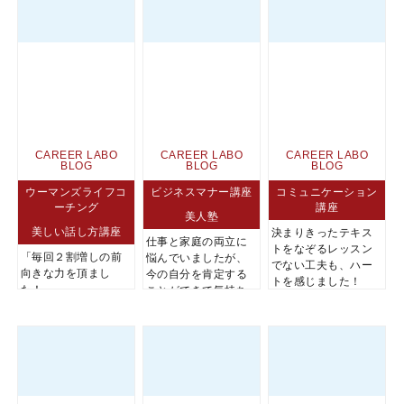
CAREER LABO
CAREER LABO
CAREER LABO
BLOG
BLOG
BLOG
ウーマンズライフコ
ビジネスマナー講座
コミュニケーション
ーチング
講座
美人塾
美しい話し方講座
決まりきったテキス
仕事と家庭の両立に
トをなぞるレッスン
「毎回２割増しの前
悩んでいましたが、
でない工夫も、ハー
向きな力を頂まし
今の自分を肯定する
トを感じました！
た！」
ことができて気持ち
がぐっと楽になりま...