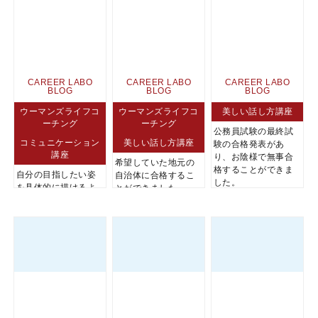
CAREER LABO
CAREER LABO
CAREER LABO
BLOG
BLOG
BLOG
ウーマンズライフコ
ウーマンズライフコ
美しい話し方講座
ーチング
ーチング
公務員試験の最終試
コミュニケーション
美しい話し方講座
験の合格発表があ
講座
り、お陰様で無事合
希望していた地元の
格することができま
自分の目指したい姿
自治体に合格するこ
した。
を具体的に描けるよ
とができました。
うになりました。