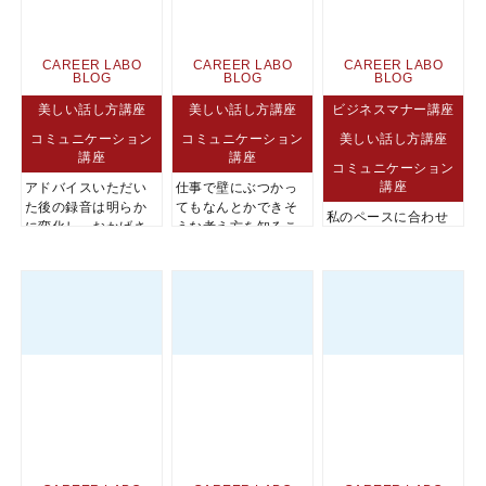
CAREER LABO
CAREER LABO
CAREER LABO
BLOG
BLOG
BLOG
美しい話し方講座
美しい話し方講座
ビジネスマナー講座
コミュニケーション
コミュニケーション
美しい話し方講座
講座
講座
コミュニケーション
講座
アドバイスいただい
仕事で壁にぶつかっ
た後の録音は明らか
てもなんとかできそ
私のペースに合わせ
に変化し、おかげさ
うな考え方を知るこ
ていただいて、温か
まで知人たちから話
とができました。
く受け入れていただ
が上手になった、と...
いて、居心地の良い
空間の時間です。