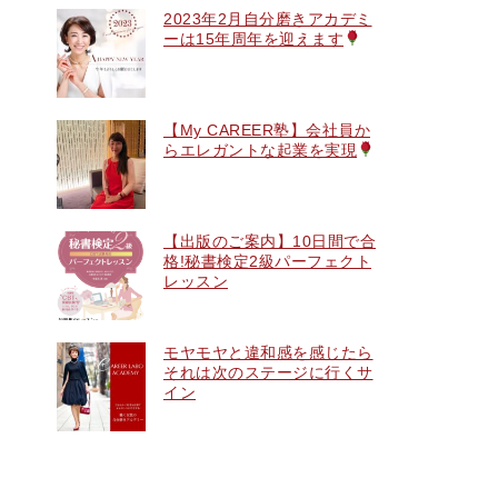
2023年2月自分磨きアカデミ
ーは15年周年を迎えます
【My CAREER塾】会社員か
らエレガントな起業を実現
【出版のご案内】10日間で合
格!秘書検定2級パーフェクト
レッスン
モヤモヤと違和感を感じたら
それは次のステージに行くサ
イン