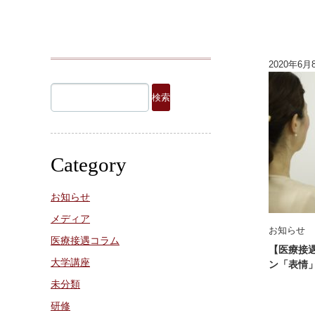
2020年6月
検
索:
Category
お知らせ
メディア
お知らせ
医療接遇コラム
【医療接
大学講座
ン「表情
未分類
研修