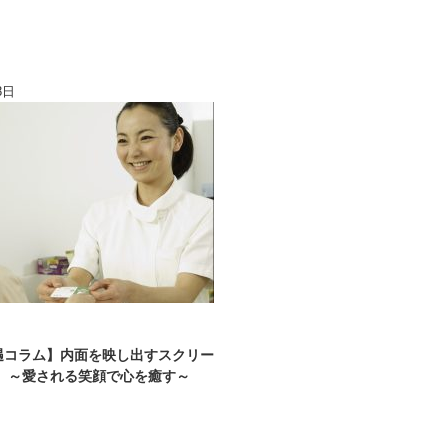
8日
遇コラム】内面を映し出すスクリー
」 ～愛される笑顔で心を癒す～