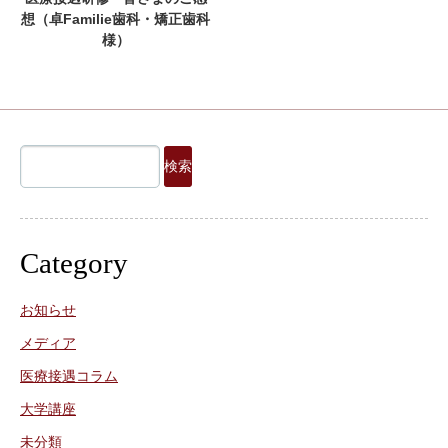
想（卓Familie歯科・矯正歯科
様）
検
索:
Category
お知らせ
メディア
医療接遇コラム
大学講座
未分類