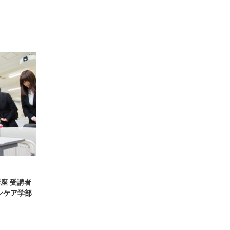
座 受講者
ンケア学部