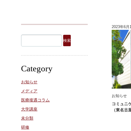
2023年6月
検
索:
Category
お知らせ
メディア
お知らせ
医療接遇コラム
コミュニ
大学講座
（東名古
未分類
研修