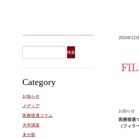
2024年12
検
索:
Category
お知らせ
メディア
お知らせ
医療接遇コラム
医療接遇
大学講座
（フィラ
未分類