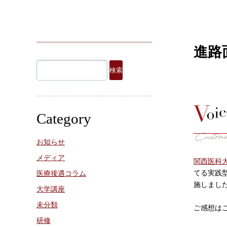
進路
検
索:
Category
お知らせ
メディア
関西医科
てる実践
医療接遇コラム
施しまし
大学講座
未分類
ご感想は
研修