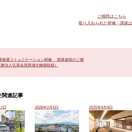
ご感想はこちら
取り入れられた研修・講座
療接遇コミュニケーション研修 受講者様のご感
医療法人弘英会琵琶湖大橋病院様）
せ
関連記事
12日
2026年2月5日
2025年9月9日