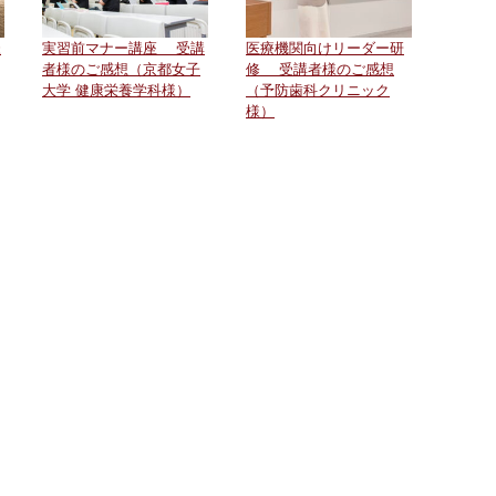
様
実習前マナー講座 受講
医療機関向けリーダー研
者様のご感想（京都女子
修 受講者様のご感想
大学 健康栄養学科様）
（予防歯科クリニック
様）