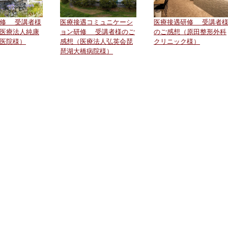
研修 受講者様
医療接遇コミュニケーシ
医療接遇研修 受講者
医療法人純康
ョン研修 受講者様のご
のご感想（原田整形外科
医院様）
感想（医療法人弘英会琵
クリニック様）
琶湖大橋病院様）